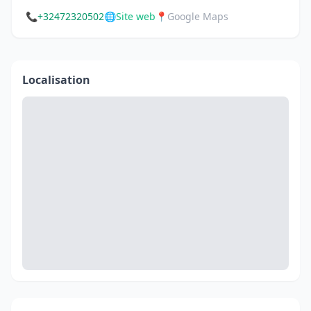
📞
+32472320502
🌐
Site web
📍
Google Maps
Localisation