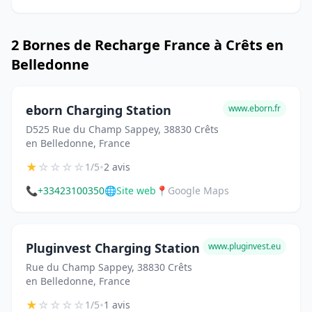
2 Bornes de Recharge France à Crêts en
Belledonne
eborn Charging Station
www.eborn.fr
D525 Rue du Champ Sappey, 38830 Crêts
en Belledonne, France
★
☆
☆
☆
☆
•
1/5
2 avis
📞
+33423100350
🌐
Site web
📍
Google Maps
Pluginvest Charging Station
www.pluginvest.eu
Rue du Champ Sappey, 38830 Crêts
en Belledonne, France
★
☆
☆
☆
☆
•
1/5
1 avis