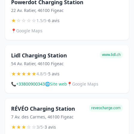
Powerdot Charging Station
22 Av. Ratier, 46100 Figeac
★
☆
☆
☆
☆
•
1.5/5
6 avis
📍
Google Maps
Lidl Charging Station
www.lidl.ch
54 Av. Ratier, 46100 Figeac
★
★
★
★
★
•
4.8/5
5 avis
📞
+33800900343
🌐
Site web
📍
Google Maps
RÉVÉO Charging Station
reveocharge.com
7 Av. des Carmes, 46100 Figeac
★
★
★
☆
☆
•
3/5
3 avis