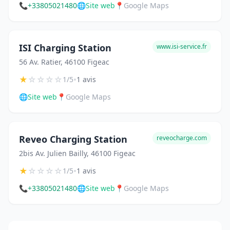
📞
+33805021480
🌐
Site web
📍
Google Maps
ISI Charging Station
www.isi-service.fr
56 Av. Ratier, 46100 Figeac
★
☆
☆
☆
☆
•
1/5
1 avis
🌐
Site web
📍
Google Maps
Reveo Charging Station
reveocharge.com
2bis Av. Julien Bailly, 46100 Figeac
★
☆
☆
☆
☆
•
1/5
1 avis
📞
+33805021480
🌐
Site web
📍
Google Maps