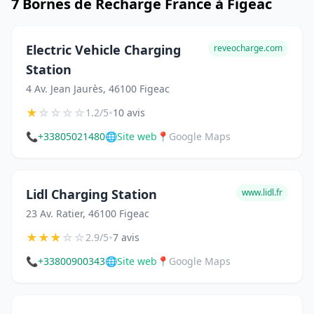
7 Bornes de Recharge France à Figeac
Electric Vehicle Charging
reveocharge.com
Station
4 Av. Jean Jaurès, 46100 Figeac
★
☆
☆
☆
☆
•
1.2/5
10 avis
📞
+33805021480
🌐
Site web
📍
Google Maps
Lidl Charging Station
www.lidl.fr
23 Av. Ratier, 46100 Figeac
★
★
★
☆
☆
•
2.9/5
7 avis
📞
+33800900343
🌐
Site web
📍
Google Maps