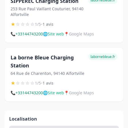
SIPPEREC Charging Station
labornebleue.fr
253 Rue Paul Vaillant Couturier, 94140
Alfortville
★
☆
☆
☆
☆
•
1/5
1 avis
📞
+33144743200
🌐
Site web
📍
Google Maps
La borne Bleue Charging
labornebleue.fr
Station
64 Rue de Charenton, 94140 Alfortville
★
☆
☆
☆
☆
•
1/5
1 avis
📞
+33144743200
🌐
Site web
📍
Google Maps
Localisation