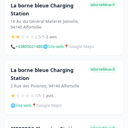
La borne bleue Charging
labornebleue.fr
Station
16 Av. du Général Malleret-Joinville,
94140 Alfortville
★
★
☆
☆
☆
•
2.5/5
2 avis
📞
+33805021480
🌐
Site web
📍
Google Maps
La borne bleue Charging
labornebleue.fr
Station
2 Rue des Pivoines, 94140 Alfortville
★
☆
☆
☆
☆
•
1/5
1 avis
🌐
Site web
📍
Google Maps