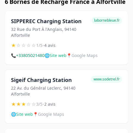
6 Bornes de Recharge France à Alfortville
SIPPEREC Charging Station
labornebleue.fr
32 Rue du Port À l'Anglais, 94140
Alfortville
★
☆
☆
☆
☆
•
1/5
4 avis
📞
+33805021480
🌐
Site web
📍
Google Maps
Sigeif Charging Station
www.sodetrel.fr
22 Av. du Général Leclerc, 94140
Alfortville
★
★
★
☆
☆
•
3/5
2 avis
🌐
Site web
📍
Google Maps