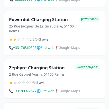
Powerdot Charging Station
powerdot.eu
25 Rue Jacques de La Giraudière, 51100
Reims
★
★
☆
☆
☆
•
2.3/5
3 avis
📞
+33176360525
🌐
Site web
📍
Google Maps
Zephyre Charging Station
www.zephyre.fr
2 Rue Gabriel Voisin, 51100 Reims
★
☆
☆
☆
☆
•
1/5
3 avis
📞
+33180977677
🌐
Site web
📍
Google Maps