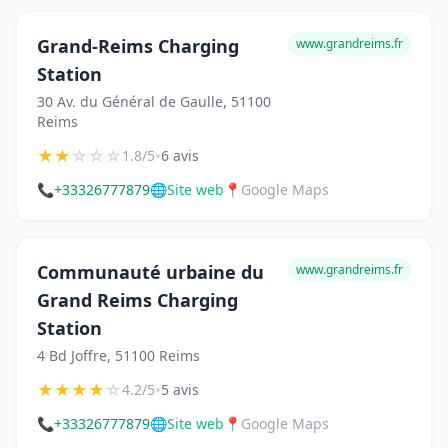
Grand-Reims Charging
www.grandreims.fr
Station
30 Av. du Général de Gaulle, 51100
Reims
★
★
☆
☆
☆
•
1.8/5
6 avis
📞
+33326777879
🌐
Site web
📍
Google Maps
Communauté urbaine du
www.grandreims.fr
Grand Reims Charging
Station
4 Bd Joffre, 51100 Reims
★
★
★
★
☆
•
4.2/5
5 avis
📞
+33326777879
🌐
Site web
📍
Google Maps