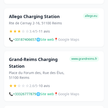
Allego Charging Station
allego.eu
Rte de Cernay 2-16, 51100 Reims
★
★
★
☆
☆
•
3.4/5
11 avis
📞
+33187406657
🌐
Site web
📍
Google Maps
Grand-Reims Charging
www.grandreims.fr
Station
Place du Forum des, Rue des Élus,
51100 Reims
★
★
☆
☆
☆
•
2.6/5
10 avis
📞
+33326777879
🌐
Site web
📍
Google Maps