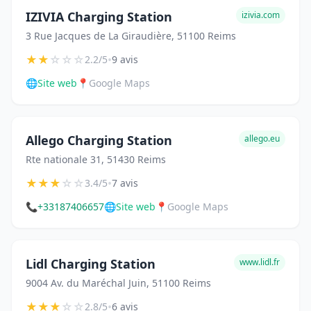
IZIVIA Charging Station
izivia.com
3 Rue Jacques de La Giraudière, 51100 Reims
★
★
☆
☆
☆
•
2.2/5
9 avis
🌐
Site web
📍
Google Maps
Allego Charging Station
allego.eu
Rte nationale 31, 51430 Reims
★
★
★
☆
☆
•
3.4/5
7 avis
📞
+33187406657
🌐
Site web
📍
Google Maps
Lidl Charging Station
www.lidl.fr
9004 Av. du Maréchal Juin, 51100 Reims
★
★
★
☆
☆
•
2.8/5
6 avis