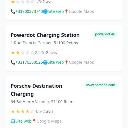
★
☆
☆
☆
☆
•
1/5
2 avis
📞
+33800373740
🌐
Site web
📍
Google Maps
Powerdot Charging Station
powerdot.eu
1 Rue Francis Garnier, 51100 Reims
★
★
☆
☆
☆
•
2.5/5
2 avis
📞
+33176360525
🌐
Site web
📍
Google Maps
Porsche Destination
www.porsche.com
Charging
64 Bd Henry Vasnier, 51100 Reims
★
★
★
★
☆
•
4/5
2 avis
🌐
Site web
📍
Google Maps