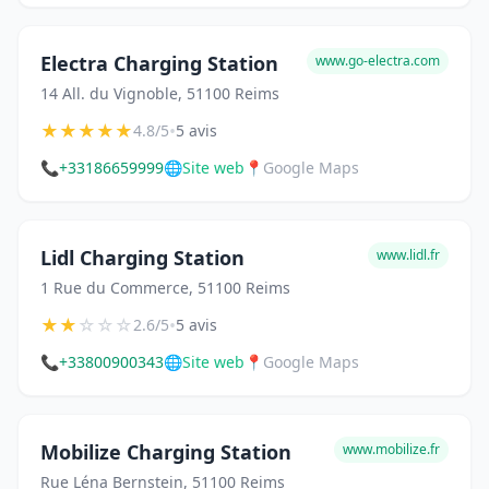
Electra Charging Station
www.go-electra.com
14 All. du Vignoble, 51100 Reims
★
★
★
★
★
•
4.8/5
5 avis
📞
+33186659999
🌐
Site web
📍
Google Maps
Lidl Charging Station
www.lidl.fr
1 Rue du Commerce, 51100 Reims
★
★
☆
☆
☆
•
2.6/5
5 avis
📞
+33800900343
🌐
Site web
📍
Google Maps
Mobilize Charging Station
www.mobilize.fr
Rue Léna Bernstein, 51100 Reims