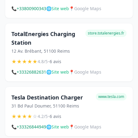
📞
+33800900343
🌐
Site web
📍
Google Maps
TotalEnergies Charging
store.totalenergies.fr
Station
12 Av. Brébant, 51100 Reims
★
★
★
★
★
•
4.8/5
6 avis
📞
+33326882631
🌐
Site web
📍
Google Maps
Tesla Destination Charger
www.tesla.com
31 Bd Paul Doumer, 51100 Reims
★
★
★
★
☆
•
4.2/5
6 avis
📞
+33326844949
🌐
Site web
📍
Google Maps