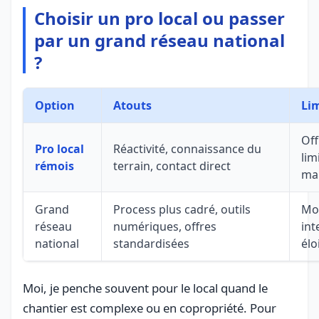
Choisir un pro local ou passer
par un grand réseau national
?
Option
Atouts
Li
Off
Pro local
Réactivité, connaissance du
lim
rémois
terrain, contact direct
ma
Grand
Process plus cadré, outils
Moi
réseau
numériques, offres
int
national
standardisées
élo
Moi, je penche souvent pour le local quand le
chantier est complexe ou en copropriété. Pour