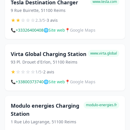
Tesla Destination Charger
www.tesla.com
9 Rue Buirette, 51100 Reims
★
★
☆
☆
☆
•
2.3/5
3 avis
📞
+33326400408
🌐
Site web
📍
Google Maps
Virta Global Charging Station
www.virta.global
93 Pl. Drouet d'Erlon, 51100 Reims
★
☆
☆
☆
☆
•
1/5
2 avis
📞
+33800373740
🌐
Site web
📍
Google Maps
Modulo energies Charging
modulo-energies.fr
Station
1 Rue Léo Lagrange, 51100 Reims