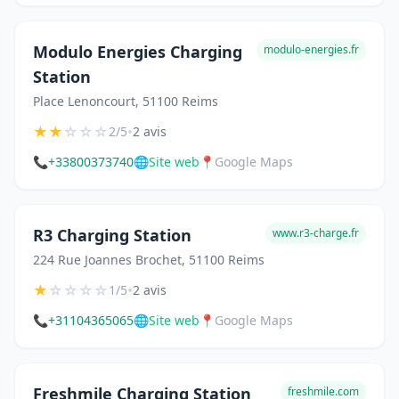
Modulo Energies Charging
modulo-energies.fr
Station
Place Lenoncourt, 51100 Reims
★
★
☆
☆
☆
•
2/5
2 avis
📞
+33800373740
🌐
Site web
📍
Google Maps
R3 Charging Station
www.r3-charge.fr
224 Rue Joannes Brochet, 51100 Reims
★
☆
☆
☆
☆
•
1/5
2 avis
📞
+31104365065
🌐
Site web
📍
Google Maps
Freshmile Charging Station
freshmile.com