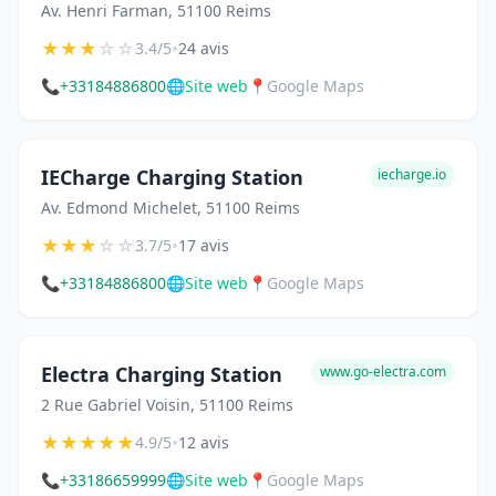
Av. Henri Farman, 51100 Reims
★
★
★
☆
☆
•
3.4/5
24 avis
📞
+33184886800
🌐
Site web
📍
Google Maps
IECharge Charging Station
iecharge.io
Av. Edmond Michelet, 51100 Reims
★
★
★
☆
☆
•
3.7/5
17 avis
📞
+33184886800
🌐
Site web
📍
Google Maps
Electra Charging Station
www.go-electra.com
2 Rue Gabriel Voisin, 51100 Reims
★
★
★
★
★
•
4.9/5
12 avis
📞
+33186659999
🌐
Site web
📍
Google Maps