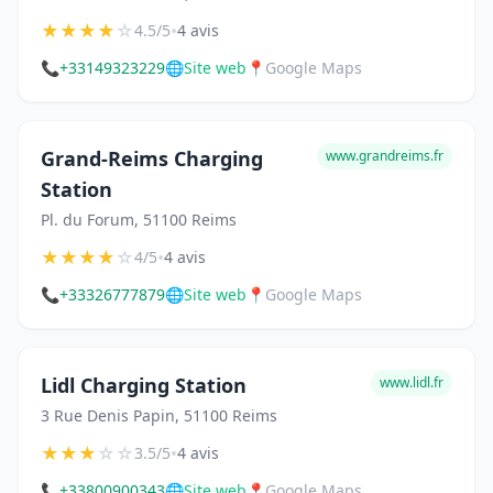
★
★
★
★
☆
•
4.5/5
4 avis
📞
+33149323229
🌐
Site web
📍
Google Maps
Grand-Reims Charging
www.grandreims.fr
Station
Pl. du Forum, 51100 Reims
★
★
★
★
☆
•
4/5
4 avis
📞
+33326777879
🌐
Site web
📍
Google Maps
Lidl Charging Station
www.lidl.fr
3 Rue Denis Papin, 51100 Reims
★
★
★
☆
☆
•
3.5/5
4 avis
📞
+33800900343
🌐
Site web
📍
Google Maps