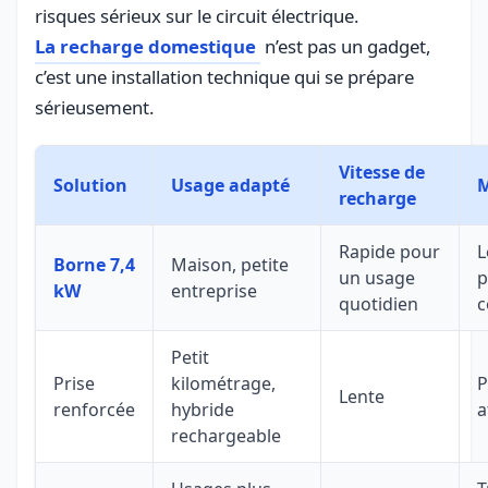
risques sérieux sur le circuit électrique.
La recharge domestique
n’est pas un gadget,
c’est une installation technique qui se prépare
sérieusement.
Vitesse de
Solution
Usage adapté
M
recharge
Rapide pour
L
Borne 7,4
Maison, petite
un usage
p
kW
entreprise
quotidien
c
Petit
Prise
kilométrage,
P
Lente
renforcée
hybride
a
rechargeable