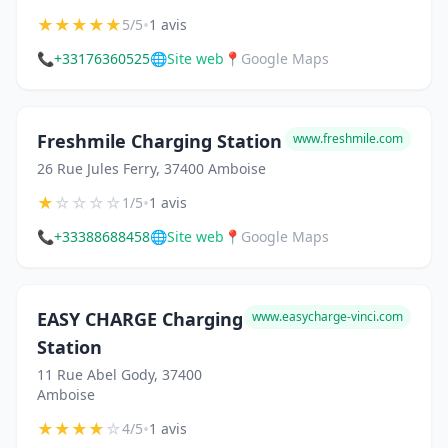
★
★
★
★
★
•
5/5
1 avis
📞
+33176360525
🌐
Site web
📍
Google Maps
Freshmile Charging Station
www.freshmile.com
26 Rue Jules Ferry, 37400 Amboise
★
☆
☆
☆
☆
•
1/5
1 avis
📞
+33388688458
🌐
Site web
📍
Google Maps
EASY CHARGE Charging
www.easycharge-vinci.com
Station
11 Rue Abel Gody, 37400
Amboise
★
★
★
★
☆
•
4/5
1 avis