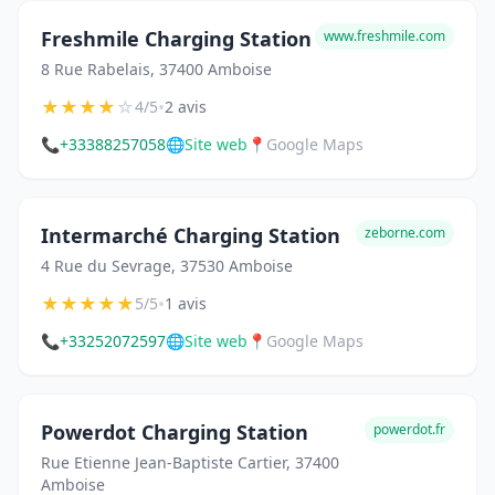
Freshmile Charging Station
www.freshmile.com
8 Rue Rabelais, 37400 Amboise
★
★
★
★
☆
•
4/5
2 avis
📞
+33388257058
🌐
Site web
📍
Google Maps
Intermarché Charging Station
zeborne.com
4 Rue du Sevrage, 37530 Amboise
★
★
★
★
★
•
5/5
1 avis
📞
+33252072597
🌐
Site web
📍
Google Maps
Powerdot Charging Station
powerdot.fr
Rue Etienne Jean-Baptiste Cartier, 37400
Amboise