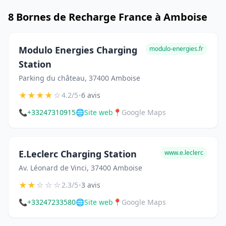
8 Bornes de Recharge France à Amboise
Modulo Energies Charging
modulo-energies.fr
Station
Parking du château, 37400 Amboise
★
★
★
★
☆
•
4.2/5
6 avis
📞
+33247310915
🌐
Site web
📍
Google Maps
E.Leclerc Charging Station
www.e.leclerc
Av. Léonard de Vinci, 37400 Amboise
★
★
☆
☆
☆
•
2.3/5
3 avis
📞
+33247233580
🌐
Site web
📍
Google Maps