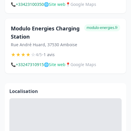
📞
+33423100350
🌐
Site web
📍
Google Maps
Modulo Energies Charging
modulo-energies.fr
Station
Rue André Huard, 37530 Amboise
★
★
★
★
☆
•
4/5
1 avis
📞
+33247310915
🌐
Site web
📍
Google Maps
Localisation