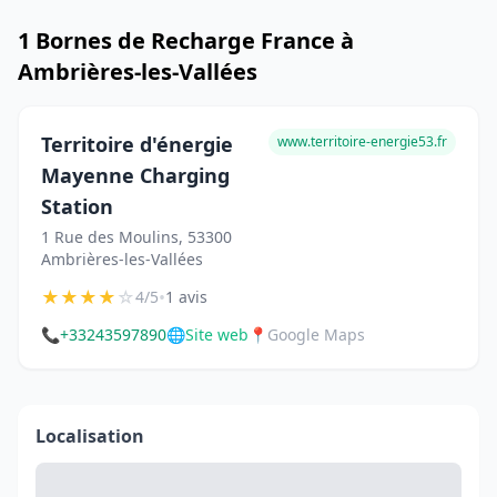
1 Bornes de Recharge France à
Ambrières-les-Vallées
Territoire d'énergie
www.territoire-energie53.fr
Mayenne Charging
Station
1 Rue des Moulins, 53300
Ambrières-les-Vallées
★
★
★
★
☆
•
4/5
1 avis
📞
+33243597890
🌐
Site web
📍
Google Maps
Localisation