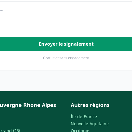
Envoyer le signalement
Gratuit et sans engagement
uvergne Rhone Alpes
Autres régions
Île-de-France
Nouvelle-Aquitaine
rrand (26)
Occitanie