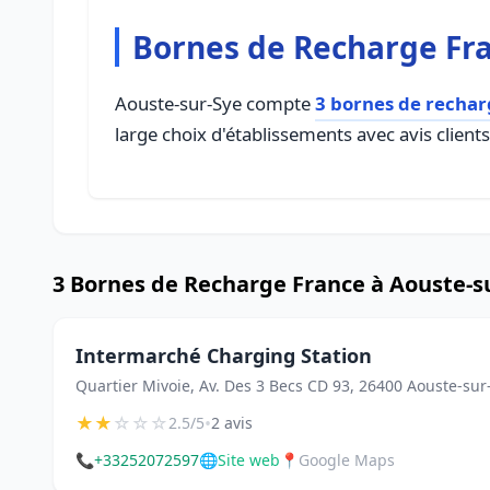
Bornes de Recharge Fra
Aouste-sur-Sye compte
3 bornes de rechar
large choix d'établissements avec avis client
3 Bornes de Recharge France à Aouste-s
Intermarché Charging Station
Quartier Mivoie, Av. Des 3 Becs CD 93, 26400 Aouste-sur
★
★
☆
☆
☆
•
2.5/5
2 avis
📞
+33252072597
🌐
Site web
📍
Google Maps