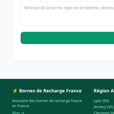
⚡ Bornes de Recharge France
Région A
Annuaire des bornes de recharge france
Lyon (50)
en France.
Annecy (35)
Blog →
Clermont-Fe