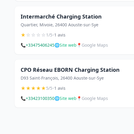
Intermarché Charging Station
Quartier, Mivoie, 26400 Aouste-sur-Sye
★
☆
☆
☆
☆
•
1/5
1 avis
📞
+33475406245
🌐
Site web
📍
Google Maps
CPO Réseau EBORN Charging Station
D93 Saint-François, 26400 Aouste-sur-Sye
★
★
★
★
★
•
5/5
1 avis
📞
+33423100350
🌐
Site web
📍
Google Maps