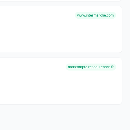
www.intermarche.com
moncompte.reseau-eborn.fr