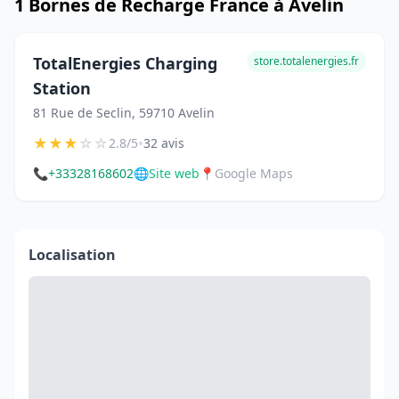
1 Bornes de Recharge France à Avelin
TotalEnergies Charging
store.totalenergies.fr
Station
81 Rue de Seclin, 59710 Avelin
★
★
★
☆
☆
•
2.8/5
32 avis
📞
+33328168602
🌐
Site web
📍
Google Maps
Localisation