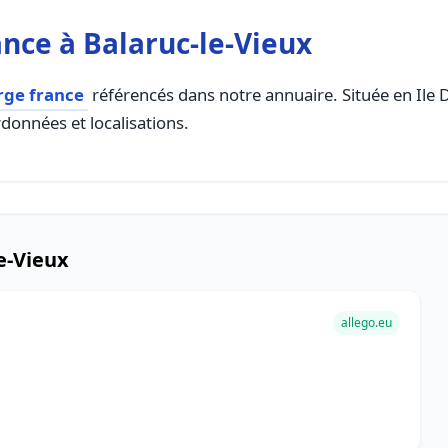
nce à Balaruc-le-Vieux
rge france
référencés dans notre annuaire. Située en Ile De
rdonnées et localisations.
e-Vieux
allego.eu