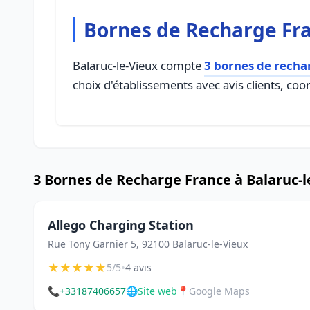
Bornes de Recharge Fra
Balaruc-le-Vieux compte
3 bornes de recha
choix d'établissements avec avis clients, coo
3 Bornes de Recharge France à Balaruc-l
Allego Charging Station
Rue Tony Garnier 5, 92100 Balaruc-le-Vieux
★
★
★
★
★
•
5/5
4 avis
📞
+33187406657
🌐
Site web
📍
Google Maps