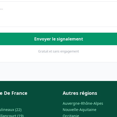
Envoyer le signalement
Gratuit et sans engagement
le De France
Autres régions
Auvergne-Rhône-Alpes
ulineaux (22)
Nouvelle-Aquitaine
llancourt (19)
Occitanie