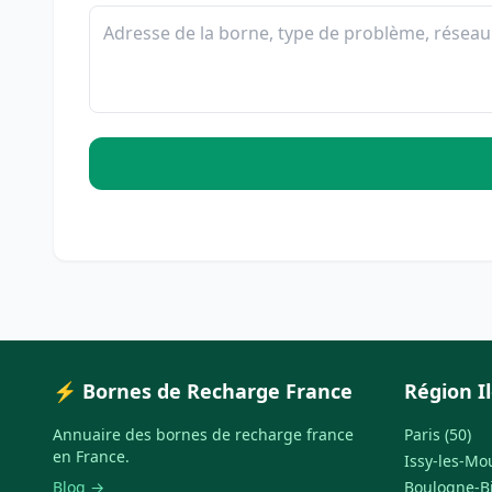
⚡ Bornes de Recharge France
Région I
Annuaire des bornes de recharge france
Paris (50)
en France.
Issy-les-Mo
Blog →
Boulogne-Bi