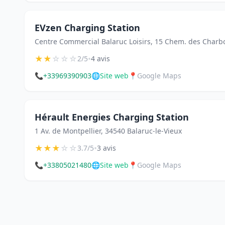
EVzen Charging Station
Centre Commercial Balaruc Loisirs, 15 Chem. des Charbo
★
★
☆
☆
☆
•
2/5
4 avis
📞
+33969390903
🌐
Site web
📍
Google Maps
Hérault Energies Charging Station
1 Av. de Montpellier, 34540 Balaruc-le-Vieux
★
★
★
☆
☆
•
3.7/5
3 avis
📞
+33805021480
🌐
Site web
📍
Google Maps