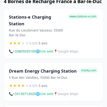
4 Bornes de Recharge France à Bar-le-Duc
Stations-e Charging
www.stations-e.com
Station
Rue du Lieutenant Vasseur, 55000
Bar-le-Duc
★
★
★
☆
☆
•
3.3/5
3 avis
📞
+33805035100
🌐
Site web
📍
Google Maps
Dream Energy Charging Station
monta.com
5 Rue des Valottes, 55000 Bar-le-Duc
★
★
★
★
☆
•
4.3/5
3 avis
📞
+33130712020
🌐
Site web
📍
Google Maps