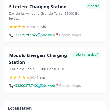
E.Leclerc Charging Station
e.leclerc
Zac de la, Av. de la Grande Terre, 55000 Bar-
le-Duc
★
★
★
★
☆
•
4/5
1 avis
📞
+33329792745
🌐
Site web
📍
Google Maps
Modulo Energies Charging
modulo-energies.fr
Station
2 Rue d'Aulnois, 55000 Bar-le-Duc
★
★
★
★
★
•
5/5
1 avis
📞
+33800373740
🌐
Site web
📍
Google Maps
Localisation