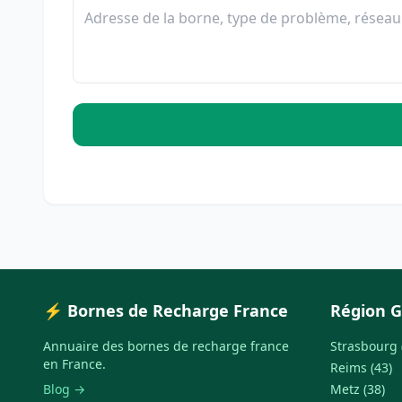
⚡ Bornes de Recharge France
Région G
Annuaire des bornes de recharge france
Strasbourg 
en France.
Reims (43)
Blog →
Metz (38)