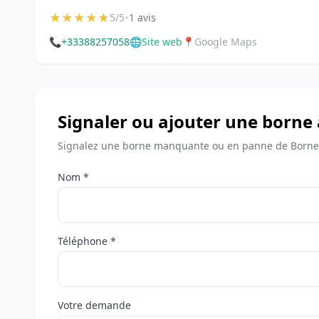
★
★
★
★
★
•
5/5
1 avis
📞
+33388257058
🌐
Site web
📍
Google Maps
Signaler ou ajouter une borne 
Signalez une borne manquante ou en panne de Bornes
Nom *
Téléphone *
Votre demande