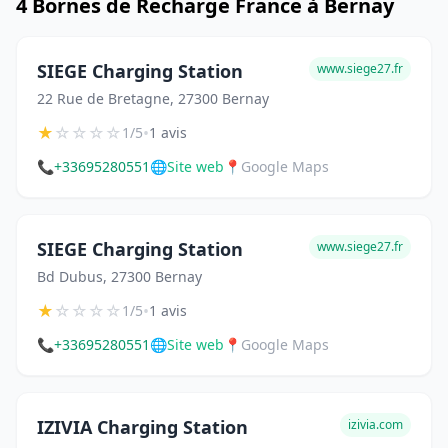
4 Bornes de Recharge France à Bernay
SIEGE Charging Station
www.siege27.fr
22 Rue de Bretagne, 27300 Bernay
★
☆
☆
☆
☆
•
1/5
1 avis
📞
+33695280551
🌐
Site web
📍
Google Maps
SIEGE Charging Station
www.siege27.fr
Bd Dubus, 27300 Bernay
★
☆
☆
☆
☆
•
1/5
1 avis
📞
+33695280551
🌐
Site web
📍
Google Maps
IZIVIA Charging Station
izivia.com