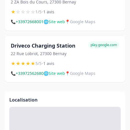
2 ZA Bois du Cours, 27300 Bernay
★
☆
☆
☆
☆
•
1/5
1 avis
📞
+33972668001
🌐
Site web
📍
Google Maps
Driveco Charging Station
play.google.com
22 Rue Lobrot, 27300 Bernay
★
★
★
★
★
•
5/5
1 avis
📞
+33972562680
🌐
Site web
📍
Google Maps
Localisation