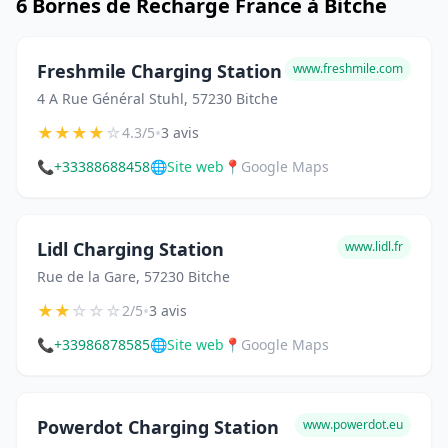
6 Bornes de Recharge France à Bitche
Freshmile Charging Station
www.freshmile.com
4 A Rue Général Stuhl, 57230 Bitche
★
★
★
★
☆
•
4.3/5
3 avis
📞
+33388688458
🌐
Site web
📍
Google Maps
Lidl Charging Station
www.lidl.fr
Rue de la Gare, 57230 Bitche
★
★
☆
☆
☆
•
2/5
3 avis
📞
+33986878585
🌐
Site web
📍
Google Maps
Powerdot Charging Station
www.powerdot.eu