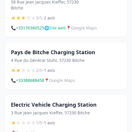
58 Rue Jean Jacques Kieffer, 57230
Bitche
★
★
★
☆
☆
•
3/5
2 avis
📞
+33176360525
🌐
Site web
📍
Google Maps
Pays de Bitche Charging Station
4 Rue du Général Stuhl, 57230 Bitche
★
★
☆
☆
☆
•
2/5
1 avis
📞
+33388688458
📍
Google Maps
Electric Vehicle Charging Station
3 Rue Jean Jacques Kieffer, 57230 Bitche
★
☆
☆
☆
☆
•
1/5
1 avis