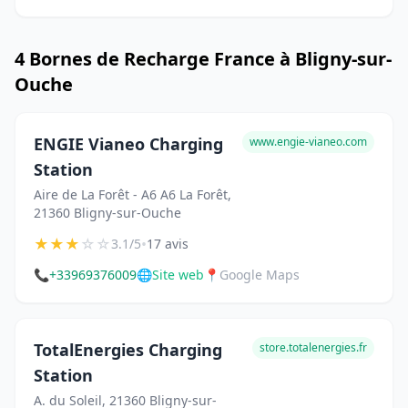
4 Bornes de Recharge France à Bligny-sur-
Ouche
ENGIE Vianeo Charging
www.engie-vianeo.com
Station
Aire de La Forêt - A6 A6 La Forêt,
21360 Bligny-sur-Ouche
★
★
★
☆
☆
•
3.1/5
17 avis
📞
+33969376009
🌐
Site web
📍
Google Maps
TotalEnergies Charging
store.totalenergies.fr
Station
A. du Soleil, 21360 Bligny-sur-