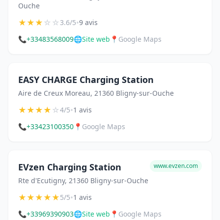
Ouche
★
★
★
☆
☆
•
3.6/5
9 avis
📞
+33483568009
🌐
Site web
📍
Google Maps
EASY CHARGE Charging Station
Aire de Creux Moreau, 21360 Bligny-sur-Ouche
★
★
★
★
☆
•
4/5
1 avis
📞
+33423100350
📍
Google Maps
EVzen Charging Station
www.evzen.com
Rte d'Ecutigny, 21360 Bligny-sur-Ouche
★
★
★
★
★
•
5/5
1 avis
📞
+33969390903
🌐
Site web
📍
Google Maps