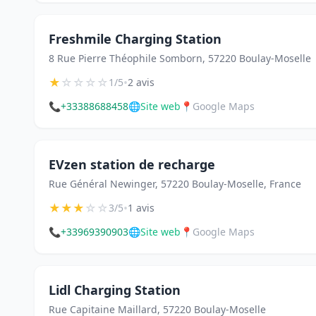
Freshmile Charging Station
8 Rue Pierre Théophile Somborn, 57220 Boulay-Moselle
★
☆
☆
☆
☆
•
1/5
2 avis
📞
+33388688458
🌐
Site web
📍
Google Maps
EVzen station de recharge
Rue Général Newinger, 57220 Boulay-Moselle, France
★
★
★
☆
☆
•
3/5
1 avis
📞
+33969390903
🌐
Site web
📍
Google Maps
Lidl Charging Station
Rue Capitaine Maillard, 57220 Boulay-Moselle