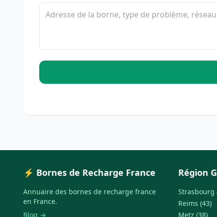
⚡ Bornes de Recharge France
Région G
Annuaire des bornes de recharge france
Strasbourg 
en France.
Reims (43)
Blog →
Metz (38)