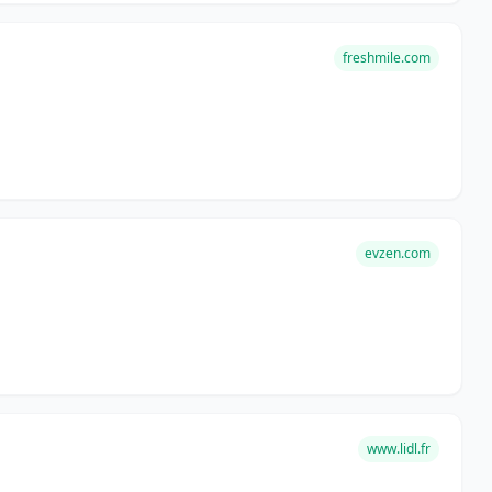
freshmile.com
evzen.com
www.lidl.fr