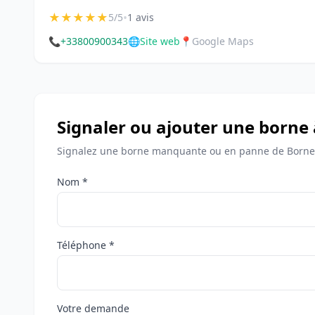
★
★
★
★
★
•
5/5
1 avis
📞
+33800900343
🌐
Site web
📍
Google Maps
Signaler ou ajouter une borne
Signalez une borne manquante ou en panne de Bornes
Nom *
Téléphone *
Votre demande