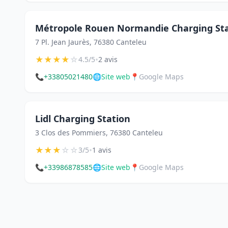
Métropole Rouen Normandie Charging St
7 Pl. Jean Jaurès, 76380 Canteleu
★
★
★
★
☆
•
4.5/5
2 avis
📞
+33805021480
🌐
Site web
📍
Google Maps
Lidl Charging Station
3 Clos des Pommiers, 76380 Canteleu
★
★
★
☆
☆
•
3/5
1 avis
📞
+33986878585
🌐
Site web
📍
Google Maps