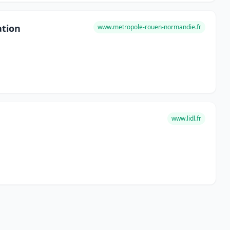
ation
www.metropole-rouen-normandie.fr
www.lidl.fr