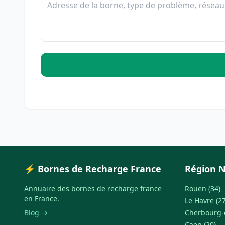
⚡ Bornes de Recharge France
Région 
Annuaire des bornes de recharge france
Rouen (34)
en France.
Le Havre (27
Blog →
Cherbourg-e
Caen (20)