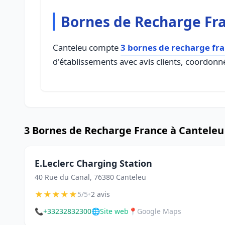
Bornes de Recharge Fr
Canteleu compte
3 bornes de recharge fr
d'établissements avec avis clients, coordonné
3 Bornes de Recharge France à Canteleu
E.Leclerc Charging Station
40 Rue du Canal, 76380 Canteleu
★
★
★
★
★
•
5/5
2 avis
📞
+33232832300
🌐
Site web
📍
Google Maps