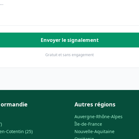
Envoyer le signalement
Gratuit et sans engagement
Normandie
Autres régions
Auvergne-Rhône-Alpes
)
Île-de-France
n-Cotentin (25)
Nouvelle-Aquitaine
Occitanie