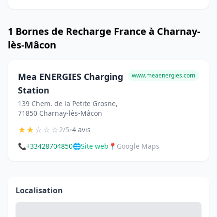
1 Bornes de Recharge France à Charnay-
lès-Mâcon
Mea ENERGIES Charging
www.meaenergies.com
Station
139 Chem. de la Petite Grosne,
71850 Charnay-lès-Mâcon
★
★
☆
☆
☆
•
2/5
4 avis
📞
+33428704850
🌐
Site web
📍
Google Maps
Localisation