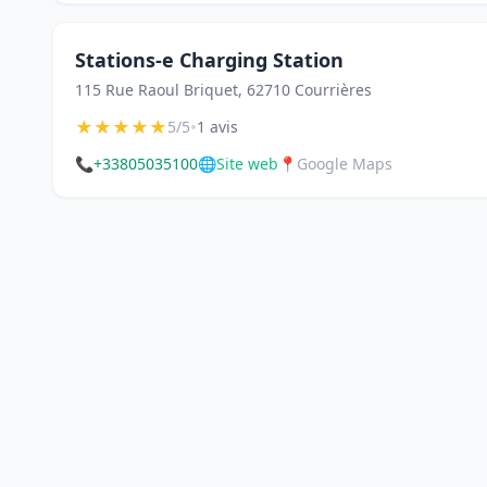
Stations-e Charging Station
115 Rue Raoul Briquet, 62710 Courrières
★
★
★
★
★
•
5/5
1 avis
📞
+33805035100
🌐
Site web
📍
Google Maps