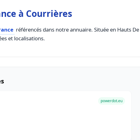
nce à Courrières
rance
référencés dans notre annuaire. Située en Hauts De F
es et localisations.
es
powerdot.eu