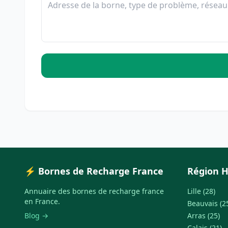
⚡ Bornes de Recharge France
Région H
Annuaire des bornes de recharge france
Lille (28)
en France.
Beauvais (2
Blog →
Arras (25)
Calais (21)