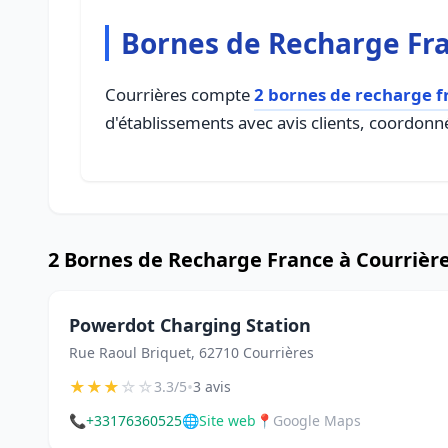
Bornes de Recharge Fra
Courrières compte
2 bornes de recharge f
d'établissements avec avis clients, coordonné
2 Bornes de Recharge France à Courrièr
Powerdot Charging Station
Rue Raoul Briquet, 62710 Courrières
★
★
★
☆
☆
•
3.3/5
3 avis
📞
+33176360525
🌐
Site web
📍
Google Maps