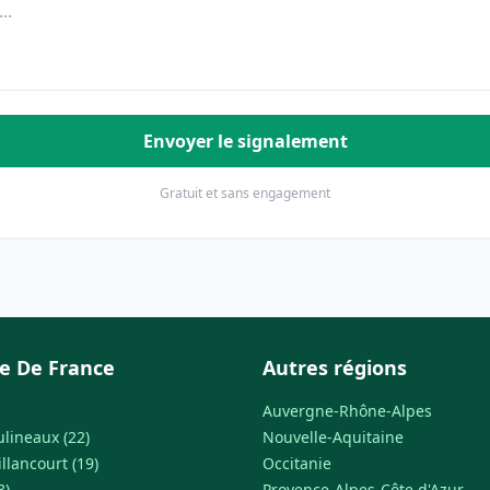
Envoyer le signalement
Gratuit et sans engagement
le De France
Autres régions
Auvergne-Rhône-Alpes
ulineaux (22)
Nouvelle-Aquitaine
llancourt (19)
Occitanie
8)
Provence-Alpes-Côte d'Azur