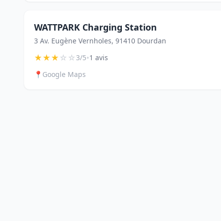
WATTPARK Charging Station
3 Av. Eugène Vernholes, 91410 Dourdan
★
★
★
☆
☆
•
3/5
1 avis
📍
Google Maps