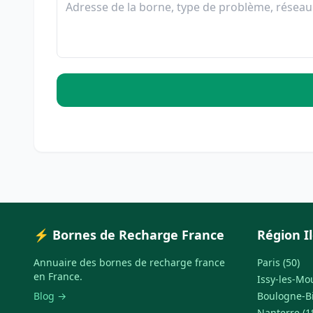
⚡ Bornes de Recharge France
Région I
Annuaire des bornes de recharge france
Paris (50)
en France.
Issy-les-Mo
Blog →
Boulogne-Bi
Nanterre (1