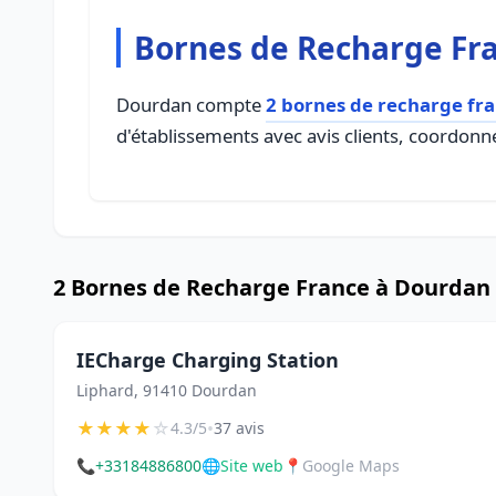
Bornes de Recharge Fr
Dourdan compte
2 bornes de recharge fr
d'établissements avec avis clients, coordonné
2 Bornes de Recharge France à Dourdan
IECharge Charging Station
Liphard, 91410 Dourdan
★
★
★
★
☆
•
4.3/5
37 avis
📞
+33184886800
🌐
Site web
📍
Google Maps