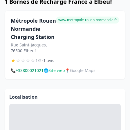
1 Bornes de Recharge France à Elbeuf
Métropole Rouen
www.metropole-rouen-normandie.fr
Normandie
Charging Station
Rue Saint-Jacques,
76500 Elbeuf
★
☆
☆
☆
☆
•
1/5
1 avis
📞
+33800021021
🌐
Site web
📍
Google Maps
Localisation