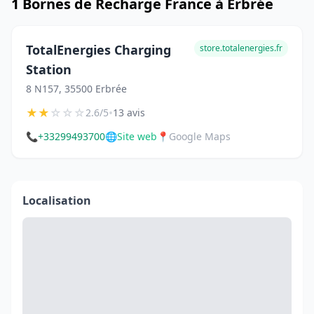
1 Bornes de Recharge France à Erbrée
TotalEnergies Charging
store.totalenergies.fr
Station
8 N157, 35500 Erbrée
★
★
☆
☆
☆
•
2.6/5
13 avis
📞
+33299493700
🌐
Site web
📍
Google Maps
Localisation