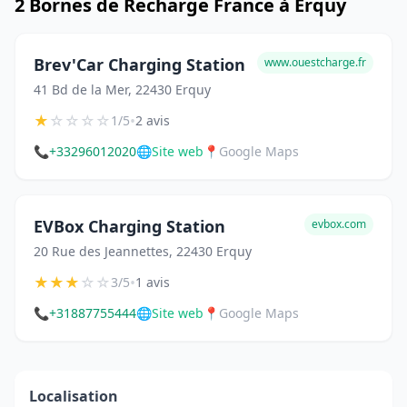
2 Bornes de Recharge France à Erquy
Brev'Car Charging Station
www.ouestcharge.fr
41 Bd de la Mer, 22430 Erquy
★
☆
☆
☆
☆
•
1/5
2 avis
📞
+33296012020
🌐
Site web
📍
Google Maps
EVBox Charging Station
evbox.com
20 Rue des Jeannettes, 22430 Erquy
★
★
★
☆
☆
•
3/5
1 avis
📞
+31887755444
🌐
Site web
📍
Google Maps
Localisation