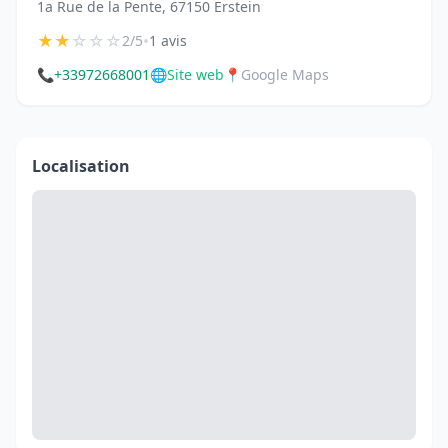
1a Rue de la Pente, 67150 Erstein
★
★
☆
☆
☆
•
2/5
1 avis
📞
+33972668001
🌐
Site web
📍
Google Maps
Localisation