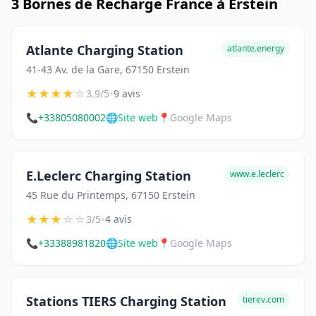
3 Bornes de Recharge France à Erstein
Atlante Charging Station
atlante.energy
41-43 Av. de la Gare, 67150 Erstein
★
★
★
★
☆
•
3.9/5
9 avis
📞
+33805080002
🌐
Site web
📍
Google Maps
E.Leclerc Charging Station
www.e.leclerc
45 Rue du Printemps, 67150 Erstein
★
★
★
☆
☆
•
3/5
4 avis
📞
+33388981820
🌐
Site web
📍
Google Maps
Stations TIERS Charging Station
tierev.com