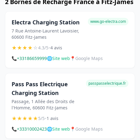
2 Bornes de Recharge France à Fitz-James
Electra Charging Station
www.go-electra.com
7 Rue Antoine-Laurent Lavoisier,
60600 Fitz-James
★
★
★
★
☆
•
4.3/5
4 avis
📞
+33186659999
🌐
Site web
📍
Google Maps
Pass Pass Electrique
passpasselectrique.fr
Charging Station
Passage, 1 Allée des Droits de
l'Homme, 60600 Fitz-James
★
★
★
★
★
•
5/5
1 avis
📞
+33310002423
🌐
Site web
📍
Google Maps