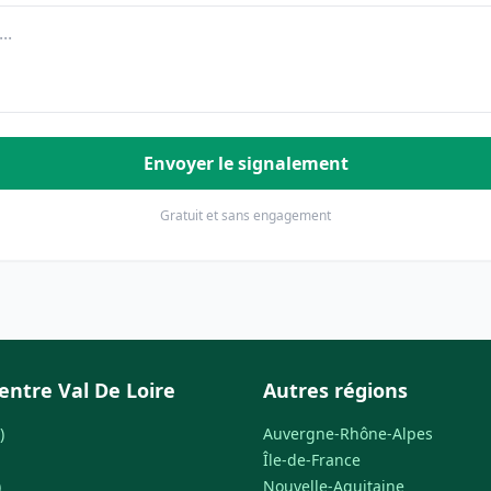
Envoyer le signalement
Gratuit et sans engagement
entre Val De Loire
Autres régions
)
Auvergne-Rhône-Alpes
Île-de-France
)
Nouvelle-Aquitaine