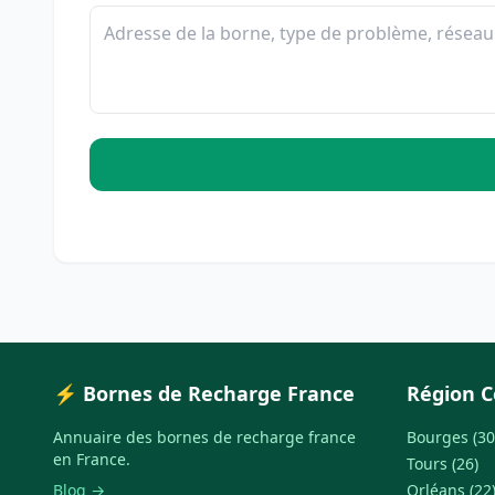
⚡ Bornes de Recharge France
Région C
Annuaire des bornes de recharge france
Bourges (30
en France.
Tours (26)
Blog →
Orléans (22