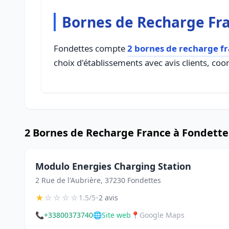
Bornes de Recharge Fr
Fondettes compte
2 bornes de recharge f
choix d'établissements avec avis clients, coo
2 Bornes de Recharge France à Fondette
Modulo Energies Charging Station
2 Rue de l'Aubrière, 37230 Fondettes
★
☆
☆
☆
☆
•
1.5/5
2 avis
📞
+33800373740
🌐
Site web
📍
Google Maps