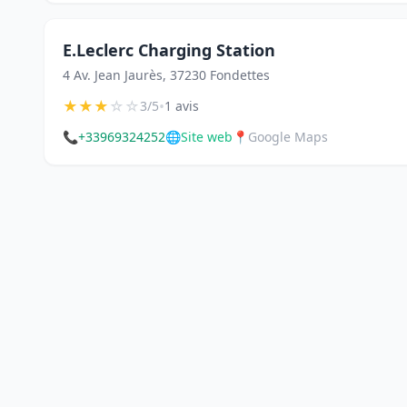
E.Leclerc Charging Station
4 Av. Jean Jaurès, 37230 Fondettes
★
★
★
☆
☆
•
3/5
1 avis
📞
+33969324252
🌐
Site web
📍
Google Maps