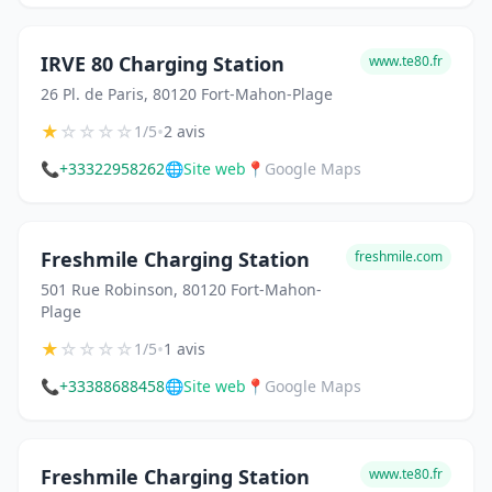
IRVE 80 Charging Station
www.te80.fr
26 Pl. de Paris, 80120 Fort-Mahon-Plage
★
☆
☆
☆
☆
•
1/5
2 avis
📞
+33322958262
🌐
Site web
📍
Google Maps
Freshmile Charging Station
freshmile.com
501 Rue Robinson, 80120 Fort-Mahon-
Plage
★
☆
☆
☆
☆
•
1/5
1 avis
📞
+33388688458
🌐
Site web
📍
Google Maps
Freshmile Charging Station
www.te80.fr