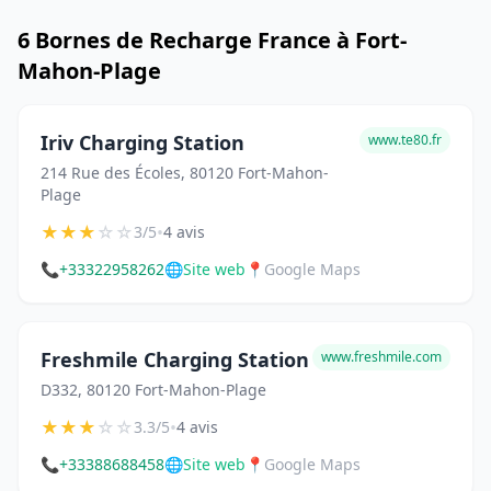
6 Bornes de Recharge France à Fort-
Mahon-Plage
Iriv Charging Station
www.te80.fr
214 Rue des Écoles, 80120 Fort-Mahon-
Plage
★
★
★
☆
☆
•
3/5
4 avis
📞
+33322958262
🌐
Site web
📍
Google Maps
Freshmile Charging Station
www.freshmile.com
D332, 80120 Fort-Mahon-Plage
★
★
★
☆
☆
•
3.3/5
4 avis
📞
+33388688458
🌐
Site web
📍
Google Maps