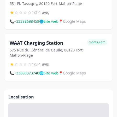
531 Pl. Tassigny, 80120 Fort-Mahon-Plage
★
☆
☆
☆
☆
•
1/5
1 avis
📞
+33388688458
🌐
Site web
📍
Google Maps
WAAT Charging Station
monta.com
575 Rue du Général de Gaulle, 80120 Fort-
Mahon-Plage
★
☆
☆
☆
☆
•
1/5
1 avis
📞
+33800373740
🌐
Site web
📍
Google Maps
Localisation