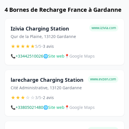
4 Bornes de Recharge France à Gardanne
Izivia Charging Station
www.izivia.com
Qur de la Plaine, 13120 Gardanne
★
★
★
★
★
•
5/5
3 avis
📞
+33442510026
🌐
Site web
📍
Google Maps
larecharge Charging Station
www.evzen.com
Cité Administrative, 13120 Gardanne
★
★
★
☆
☆
•
3/5
2 avis
📞
+33805021480
🌐
Site web
📍
Google Maps