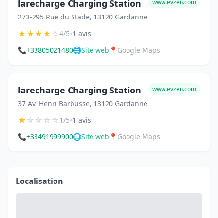
larecharge Charging Station
www.evzen.com
273-295 Rue du Stade, 13120 Gardanne
★
★
★
★
☆
•
4/5
1 avis
📞
+33805021480
🌐
Site web
📍
Google Maps
larecharge Charging Station
www.evzen.com
37 Av. Henri Barbusse, 13120 Gardanne
★
☆
☆
☆
☆
•
1/5
1 avis
📞
+33491999900
🌐
Site web
📍
Google Maps
Localisation