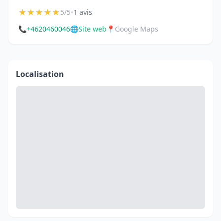
★
★
★
★
★
•
5/5
1 avis
📞
+4620460046
🌐
Site web
📍
Google Maps
Localisation