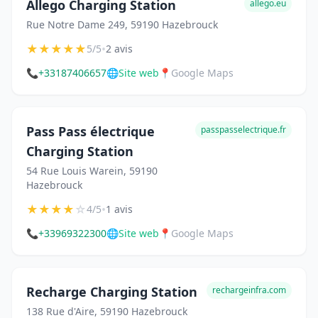
Allego Charging Station
allego.eu
Rue Notre Dame 249, 59190 Hazebrouck
★
★
★
★
★
•
5/5
2 avis
📞
+33187406657
🌐
Site web
📍
Google Maps
Pass Pass électrique
passpasselectrique.fr
Charging Station
54 Rue Louis Warein, 59190
Hazebrouck
★
★
★
★
☆
•
4/5
1 avis
📞
+33969322300
🌐
Site web
📍
Google Maps
Recharge Charging Station
rechargeinfra.com
138 Rue d'Aire, 59190 Hazebrouck