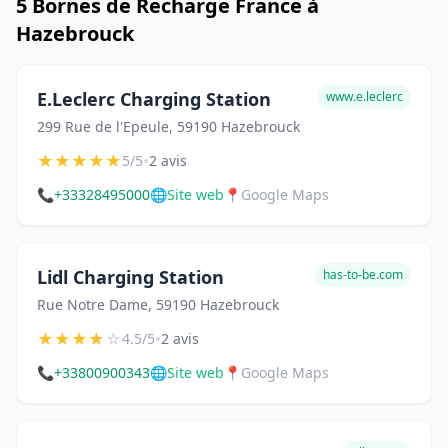
5 Bornes de Recharge France à
Hazebrouck
E.Leclerc Charging Station
www.e.leclerc
299 Rue de l'Epeule, 59190 Hazebrouck
★
★
★
★
★
•
5/5
2 avis
📞
+33328495000
🌐
Site web
📍
Google Maps
Lidl Charging Station
has-to-be.com
Rue Notre Dame, 59190 Hazebrouck
★
★
★
★
☆
•
4.5/5
2 avis
📞
+33800900343
🌐
Site web
📍
Google Maps