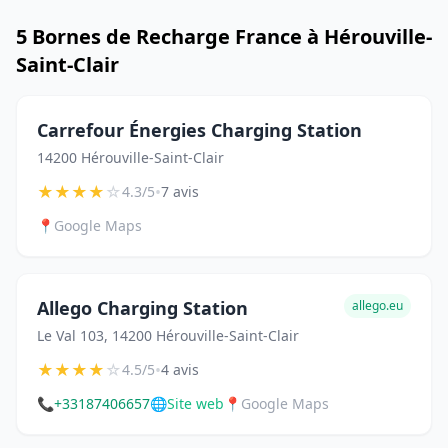
5 Bornes de Recharge France à Hérouville-
Saint-Clair
Carrefour Énergies Charging Station
14200 Hérouville-Saint-Clair
★
★
★
★
☆
•
4.3/5
7 avis
📍
Google Maps
Allego Charging Station
allego.eu
Le Val 103, 14200 Hérouville-Saint-Clair
★
★
★
★
☆
•
4.5/5
4 avis
📞
+33187406657
🌐
Site web
📍
Google Maps