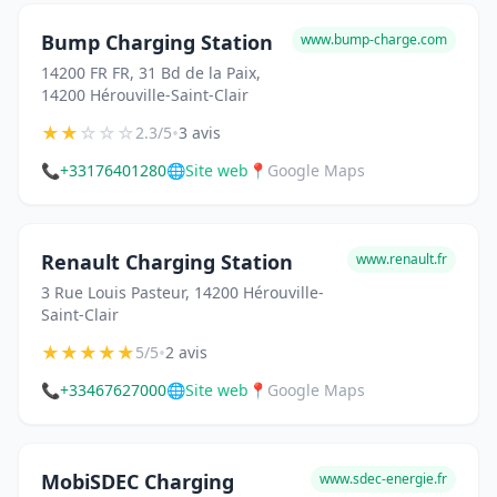
Bump Charging Station
www.bump-charge.com
14200 FR FR, 31 Bd de la Paix,
14200 Hérouville-Saint-Clair
★
★
☆
☆
☆
•
2.3/5
3 avis
📞
+33176401280
🌐
Site web
📍
Google Maps
Renault Charging Station
www.renault.fr
3 Rue Louis Pasteur, 14200 Hérouville-
Saint-Clair
★
★
★
★
★
•
5/5
2 avis
📞
+33467627000
🌐
Site web
📍
Google Maps
MobiSDEC Charging
www.sdec-energie.fr