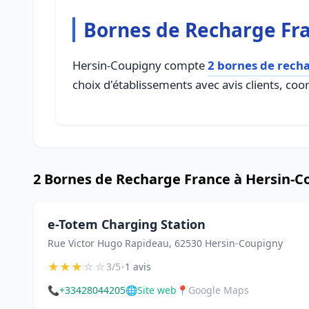
Bornes de Recharge Fr
Hersin-Coupigny compte
2 bornes de rech
choix d'établissements avec avis clients, coo
2 Bornes de Recharge France à Hersin-C
e-Totem Charging Station
Rue Victor Hugo Rapideau, 62530 Hersin-Coupigny
★
★
★
☆
☆
•
3/5
1 avis
📞
+33428044205
🌐
Site web
📍
Google Maps