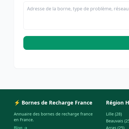
⚡ Bornes de Recharge France
Région H
Annuaire des bornes de recharge france
Lille (28)
en France.
Beauvais (2
Blog →
Arras (25)