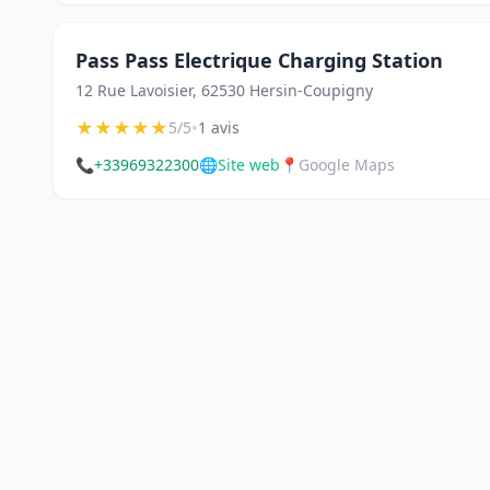
Pass Pass Electrique Charging Station
12 Rue Lavoisier, 62530 Hersin-Coupigny
★
★
★
★
★
•
5/5
1 avis
📞
+33969322300
🌐
Site web
📍
Google Maps