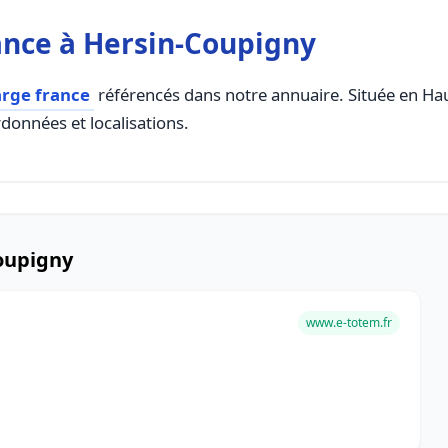
ance à Hersin-Coupigny
arge france
référencés dans notre annuaire. Située en Haut
rdonnées et localisations.
oupigny
www.e-totem.fr