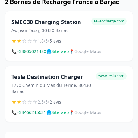
2 Bornes de Recharge France à Barjac
SMEG30 Charging Station
reveocharge.com
Av. Jean Tassy, 30430 Barjac
★
★
☆
☆
☆
•
1.8/5
5 avis
📞
+33805021480
🌐
Site web
📍
Google Maps
Tesla Destination Charger
www.tesla.com
1770 Chemin du Mas du Terme, 30430
Barjac
★
★
☆
☆
☆
•
2.5/5
2 avis
📞
+33466245631
🌐
Site web
📍
Google Maps