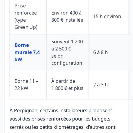
Prise
renforcée
Environ 400 à
15 h environ
(type
800 € installée
Green’Up)
Souvent 1 200
Borne
à 2 500 €
murale 7,4
6 à 8 h
selon
kW
configuration
Borne 11 –
À partir de
2 à 3 h
22 kW
1 800 € et plus
À Perpignan, certains installateurs proposent
aussi des prises renforcées pour les budgets
serrés ou les petits kilométrages, d’autres sont