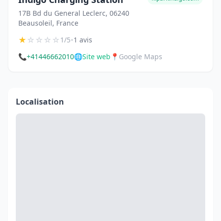
17B Bd du General Leclerc, 06240
Beausoleil, France
★
☆
☆
☆
☆
•
1/5
1 avis
📞
+41446662010
🌐
Site web
📍
Google Maps
Localisation