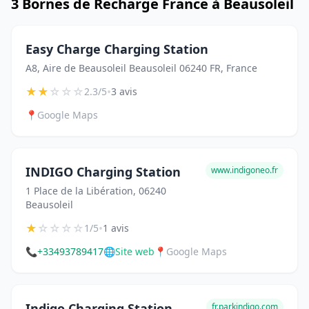
3 Bornes de Recharge France à Beausoleil
Easy Charge Charging Station
A8, Aire de Beausoleil Beausoleil 06240 FR, France
★
★
☆
☆
☆
•
2.3/5
3 avis
📍
Google Maps
INDIGO Charging Station
www.indigoneo.fr
1 Place de la Libération, 06240
Beausoleil
★
☆
☆
☆
☆
•
1/5
1 avis
📞
+33493789417
🌐
Site web
📍
Google Maps
Indigo Charging Station
fr.parkindigo.com