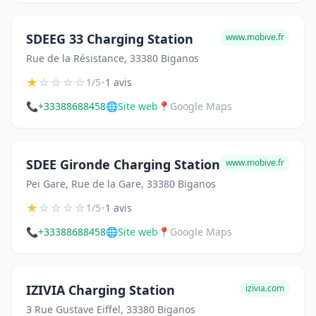
SDEEG 33 Charging Station
www.mobive.fr
Rue de la Résistance, 33380 Biganos
★
☆
☆
☆
☆
•
1/5
1 avis
📞
+33388688458
🌐
Site web
📍
Google Maps
SDEE Gironde Charging Station
www.mobive.fr
Pei Gare, Rue de la Gare, 33380 Biganos
★
☆
☆
☆
☆
•
1/5
1 avis
📞
+33388688458
🌐
Site web
📍
Google Maps
IZIVIA Charging Station
izivia.com
3 Rue Gustave Eiffel, 33380 Biganos