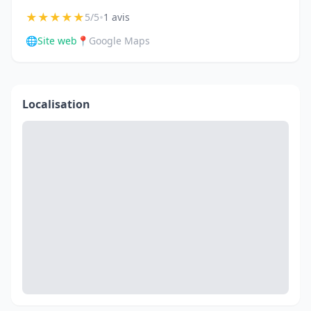
★
★
★
★
★
•
5/5
1 avis
🌐
Site web
📍
Google Maps
Localisation