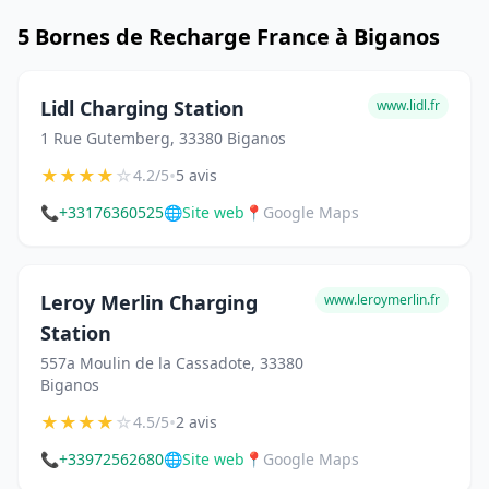
5 Bornes de Recharge France à Biganos
Lidl Charging Station
www.lidl.fr
1 Rue Gutemberg, 33380 Biganos
★
★
★
★
☆
•
4.2/5
5 avis
📞
+33176360525
🌐
Site web
📍
Google Maps
Leroy Merlin Charging
www.leroymerlin.fr
Station
557a Moulin de la Cassadote, 33380
Biganos
★
★
★
★
☆
•
4.5/5
2 avis
📞
+33972562680
🌐
Site web
📍
Google Maps