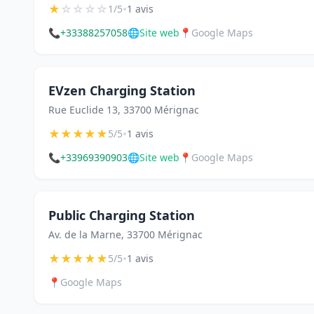
★
☆
☆
☆
☆
•
1/5
1 avis
📞
+33388257058
🌐
Site web
📍
Google Maps
EVzen Charging Station
Rue Euclide 13, 33700 Mérignac
★
★
★
★
★
•
5/5
1 avis
📞
+33969390903
🌐
Site web
📍
Google Maps
Public Charging Station
Av. de la Marne, 33700 Mérignac
★
★
★
★
★
•
5/5
1 avis
📍
Google Maps