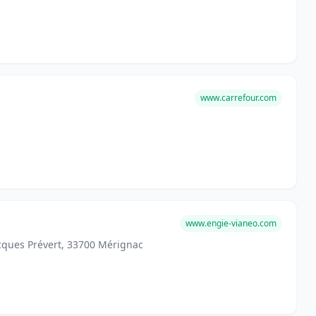
www.carrefour.com
www.engie-vianeo.com
cques Prévert, 33700 Mérignac