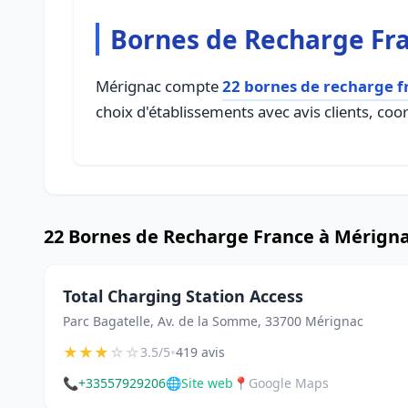
Bornes de Recharge Fr
Mérignac compte
22 bornes de recharge f
choix d'établissements avec avis clients, coo
22 Bornes de Recharge France à Mérign
Total Charging Station Access
Parc Bagatelle, Av. de la Somme, 33700 Mérignac
★
★
★
☆
☆
•
3.5/5
419 avis
📞
+33557929206
🌐
Site web
📍
Google Maps