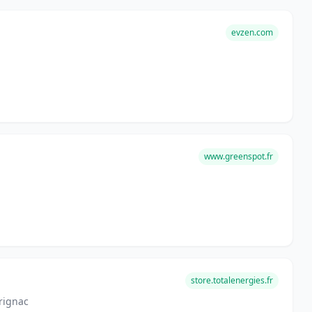
evzen.com
www.greenspot.fr
store.totalenergies.fr
rignac