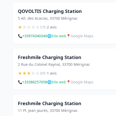
QOVOLTIS Charging Station
5 All. des Acacias, 33700 Mérignac
★
☆
☆
☆
☆
•
1/5
2 avis
📞
+33974340340
🌐
Site web
📍
Google Maps
Freshmile Charging Station
2 Rue du Colonel Raynal, 33700 Mérignac
★
★
★
☆
☆
•
3/5
1 avis
📞
+33388257058
🌐
Site web
📍
Google Maps
Freshmile Charging Station
11 Pl. Jean Jaurès, 33700 Mérignac