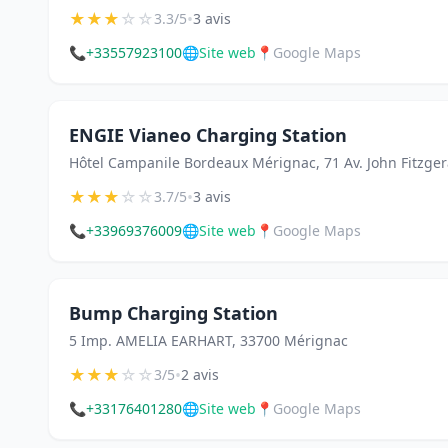
★
★
★
☆
☆
•
3.3/5
3 avis
📞
+33557923100
🌐
Site web
📍
Google Maps
ENGIE Vianeo Charging Station
Hôtel Campanile Bordeaux Mérignac, 71 Av. John Fitzge
★
★
★
☆
☆
•
3.7/5
3 avis
📞
+33969376009
🌐
Site web
📍
Google Maps
Bump Charging Station
5 Imp. AMELIA EARHART, 33700 Mérignac
★
★
★
☆
☆
•
3/5
2 avis
📞
+33176401280
🌐
Site web
📍
Google Maps