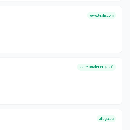
www.tesla.com
store.totalenergies.fr
allego.eu