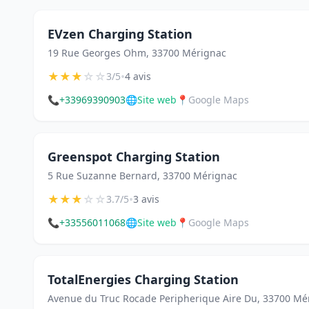
EVzen Charging Station
19 Rue Georges Ohm, 33700 Mérignac
★
★
★
☆
☆
•
3/5
4 avis
📞
+33969390903
🌐
Site web
📍
Google Maps
Greenspot Charging Station
5 Rue Suzanne Bernard, 33700 Mérignac
★
★
★
☆
☆
•
3.7/5
3 avis
📞
+33556011068
🌐
Site web
📍
Google Maps
TotalEnergies Charging Station
Avenue du Truc Rocade Peripherique Aire Du, 33700 Mé