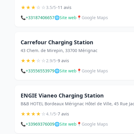
★
★
★
☆
☆
•
3.5/5
11 avis
📞
+33187406657
🌐
Site web
📍
Google Maps
Carrefour Charging Station
43 Chem. de Mirepin, 33700 Mérignac
★
★
★
☆
☆
•
2.9/5
9 avis
📞
+33556553979
🌐
Site web
📍
Google Maps
ENGIE Vianeo Charging Station
B&B HOTEL Bordeaux Mérignac Hôtel de Ville, 45 Rue Ja
★
★
★
★
☆
•
4.1/5
7 avis
📞
+33969376009
🌐
Site web
📍
Google Maps