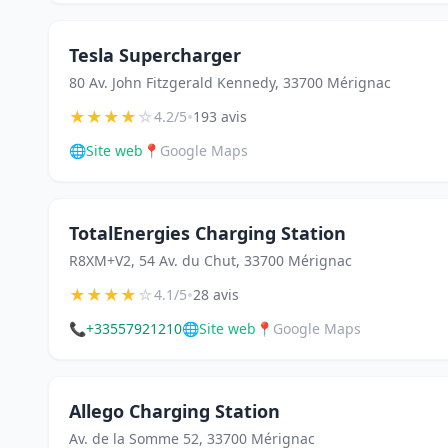
Tesla Supercharger
80 Av. John Fitzgerald Kennedy, 33700 Mérignac
★
★
★
★
☆
•
4.2/5
193 avis
🌐
Site web
📍
Google Maps
TotalEnergies Charging Station
R8XM+V2, 54 Av. du Chut, 33700 Mérignac
★
★
★
★
☆
•
4.1/5
28 avis
📞
+33557921210
🌐
Site web
📍
Google Maps
Allego Charging Station
Av. de la Somme 52, 33700 Mérignac