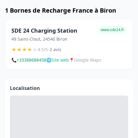
1 Bornes de Recharge France à Biron
SDE 24 Charging Station
www.sde24.fr
49 Saint-Clout, 24540 Biron
★
★
★
★
☆
•
4.5/5
2 avis
📞
+33388688458
🌐
Site web
📍
Google Maps
Localisation