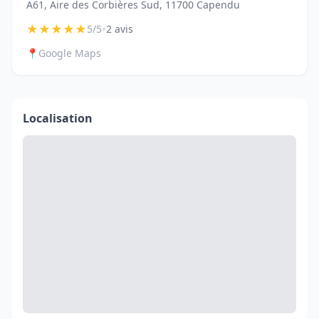
A61, Aire des Corbières Sud, 11700 Capendu
★
★
★
★
★
•
5/5
2 avis
📍
Google Maps
Localisation