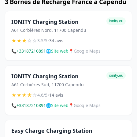
3 Bornes de Recharge France à Capendu
IONITY Charging Station
ionity.eu
A61 Corbières Nord, 11700 Capendu
★
★
★
☆
☆
•
3.5/5
34 avis
📞
+33187210891
🌐
Site web
📍
Google Maps
IONITY Charging Station
ionity.eu
A61 Corbières Sud, 11700 Capendu
★
★
★
★
☆
•
4.6/5
14 avis
📞
+33187210891
🌐
Site web
📍
Google Maps
Easy Charge Charging Station