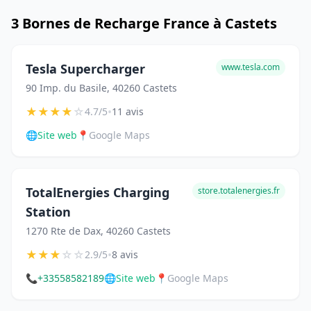
3 Bornes de Recharge France à Castets
Tesla Supercharger
www.tesla.com
90 Imp. du Basile, 40260 Castets
★
★
★
★
☆
•
4.7/5
11 avis
🌐
Site web
📍
Google Maps
TotalEnergies Charging
store.totalenergies.fr
Station
1270 Rte de Dax, 40260 Castets
★
★
★
☆
☆
•
2.9/5
8 avis
📞
+33558582189
🌐
Site web
📍
Google Maps