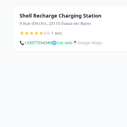
Shell Recharge Charging Station
9 Rue d'Archis, 23110 Évaux-les-Bains
★
★
★
★
★
•
5/5
1 avis
📞
+33977554349
🌐
Site web
📍
Google Maps