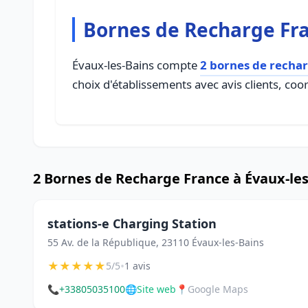
Bornes de Recharge Fra
Évaux-les-Bains compte
2 bornes de recha
choix d'établissements avec avis clients, coo
2 Bornes de Recharge France à Évaux-les
stations-e Charging Station
55 Av. de la République, 23110 Évaux-les-Bains
★
★
★
★
★
•
5/5
1 avis
📞
+33805035100
🌐
Site web
📍
Google Maps