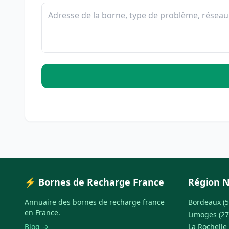
⚡ Bornes de Recharge France
Région N
Annuaire des bornes de recharge france
Bordeaux (5
en France.
Limoges (27
Blog →
La Rochelle 